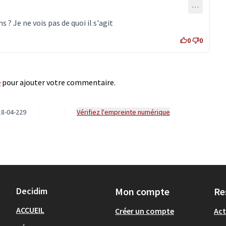
…
s ? Je ne vois pas de quoi il s'agit
0
0
e
pour ajouter votre commentaire.
8-04-229
Vérifiez l'empreinte numérique
Decidim
Mon compte
Re
ACCUEIL
Créer un compte
Act