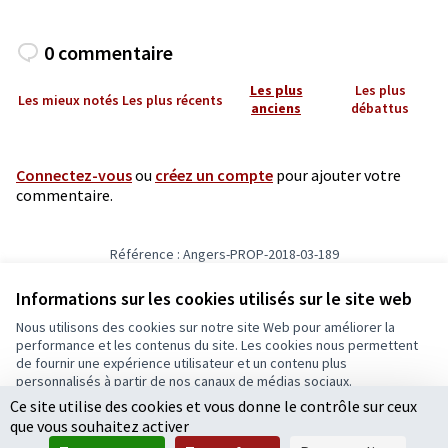
0 commentaire
Les plus
Les plus
Les mieux notés
Les plus récents
anciens
débattus
Connectez-vous
ou
créez un compte
pour ajouter votre
commentaire.
Référence : Angers-PROP-2018-03-189
Vérifiez l'empreinte numérique
Informations sur les cookies utilisés sur le site web
Nous utilisons des cookies sur notre site Web pour améliorer la
Conditions d'utilisation
performance et les contenus du site. Les cookies nous permettent
Paramètres des cookies
de fournir une expérience utilisateur et un contenu plus
Ecrivons Angers sur X
Ecrivons Angers sur Facebook
personnalisés à partir de nos canaux de médias sociaux.
(Lien externe)
(Lien externe)
Ce site utilise des cookies et vous donne le contrôle sur ceux
Tout accepter
que vous souhaitez activer
Accepter seulement les cookies essentiels