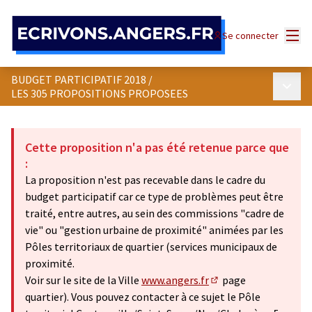
Panneau de gestion des cookies
Menu
Se connecter
BUDGET PARTICIPATIF 2018
/
Menu p
LES 305 PROPOSITIONS PROPOSEES
Cette proposition n'a pas été retenue parce que
:
La proposition n'est pas recevable dans le cadre du
budget participatif car ce type de problèmes peut être
traité, entre autres, au sein des commissions "cadre de
vie" ou "gestion urbaine de proximité" animées par les
Pôles territoriaux de quartier (services municipaux de
proximité.
Voir sur le site de la Ville
www.angers.fr
page
(Lien externe)
quartier). Vous pouvez contacter à ce sujet le Pôle