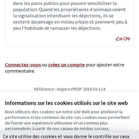
dans les parcs publics pour pouvoir sensibiliser la
population. Quand les propriétaires d'animaux voient
la signalisation interdisant les déjections, ils se
sentent davantage en milieu urbain et prennent peu à
peu l'habitude de ramasser les déjections.
0
0
Connectez-vous
ou
créez un compte
pour ajouter votre
commentaire.
Référence : Angers-PROP-2018-03-114
Vérifiez l'empreinte numérique
Informations sur les cookies utilisés sur le site web
Nous utilisons des cookies sur notre site Web pour améliorer la
Conditions d'utilisation
performance et les contenus du site. Les cookies nous permettent
Paramètres des cookies
de fournir une expérience utilisateur et un contenu plus
Ecrivons Angers sur X
Ecrivons Angers sur Facebook
personnalisés à partir de nos canaux de médias sociaux.
(Lien externe)
(Lien externe)
Ce site utilise des cookies et vous donne le contrôle sur ceux
Tout accepter