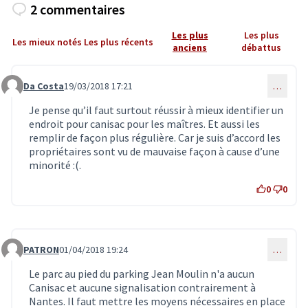
2 commentaires
Les plus
Les plus
Les mieux notés
Les plus récents
anciens
débattus
Da Costa
19/03/2018 17:21
…
Commentaire 288
Je pense qu’il faut surtout réussir à mieux identifier un
endroit pour canisac pour les maîtres. Et aussi les
remplir de façon plus régulière. Car je suis d’accord les
propriétaires sont vu de mauvaise façon à cause d’une
minorité :(.
0
0
PATRON
01/04/2018 19:24
…
Commentaire 403
Le parc au pied du parking Jean Moulin n'a aucun
Canisac et aucune signalisation contrairement à
Nantes. Il faut mettre les moyens nécessaires en place