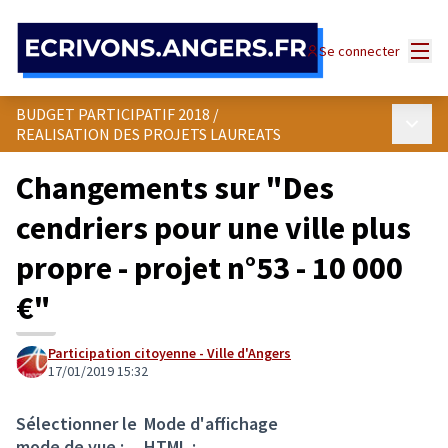
Panneau de gestion des cookies
Menu
Se connecter
BUDGET PARTICIPATIF 2018
/
Menu p
REALISATION DES PROJETS LAUREATS
Changements sur "Des
cendriers pour une ville plus
propre - projet n°53 - 10 000
€"
Participation citoyenne - Ville d'Angers
17/01/2019 15:32
Sélectionner le
Mode d'affichage
mode de vue :
HTML :