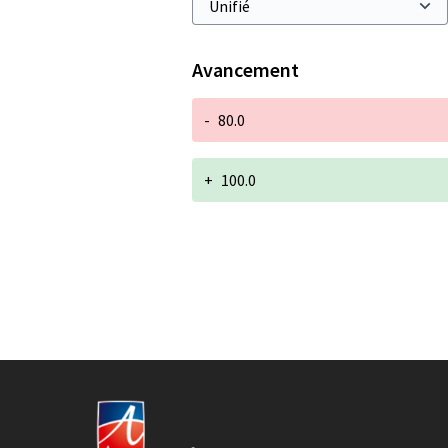
Avancement
-
80.0
+
100.0