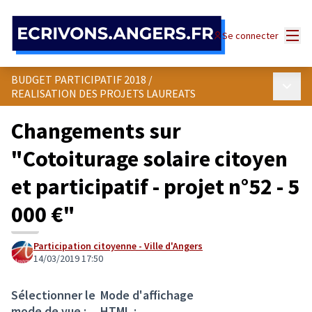
Panneau de gestion des cookies
Menu
Se connecter
BUDGET PARTICIPATIF 2018
/
Menu p
REALISATION DES PROJETS LAUREATS
Changements sur
"Cotoiturage solaire citoyen
et participatif - projet n°52 - 5
000 €"
Participation citoyenne - Ville d'Angers
14/03/2019 17:50
Sélectionner le
Mode d'affichage
mode de vue :
HTML :