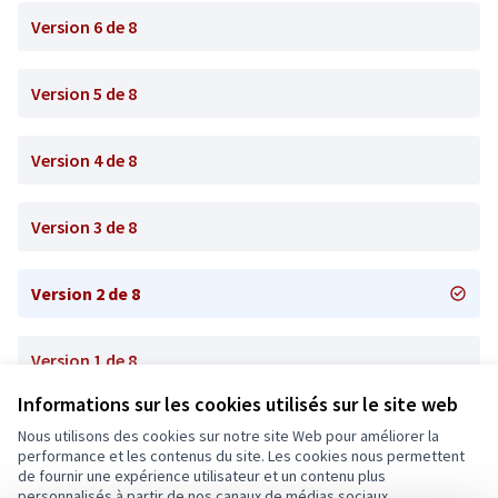
Version 6 de 8
Version 5 de 8
Version 4 de 8
Version 3 de 8
Version 2 de 8
Version 1 de 8
Informations sur les cookies utilisés sur le site web
Nous utilisons des cookies sur notre site Web pour améliorer la
Conditions d'utilisation
performance et les contenus du site. Les cookies nous permettent
Paramètres des cookies
de fournir une expérience utilisateur et un contenu plus
Ecrivons Angers sur X
Ecrivons Angers sur Facebook
personnalisés à partir de nos canaux de médias sociaux.