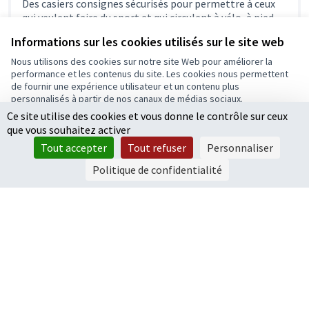
Des casiers consignes sécurisés pour permettre à ceux
qui veulent faire du sport et qui circulent à vélo, à pied,...
Jouer & Bouger
Informations sur les cookies utilisés sur le site web
37 000 €
Nous utilisons des cookies sur notre site Web pour améliorer la
performance et les contenus du site. Les cookies nous permettent
de fournir une expérience utilisateur et un contenu plus
personnalisés à partir de nos canaux de médias sociaux.
Ce site utilise des cookies et vous donne le contrôle sur ceux
Tout accepter
1
2
3
…
6
que vous souhaitez activer
Accepter seulement les cookies essentiels
Résultats par page :
25
Tout accepter
Tout refuser
Personnaliser
Paramètres
Politique de confidentialité