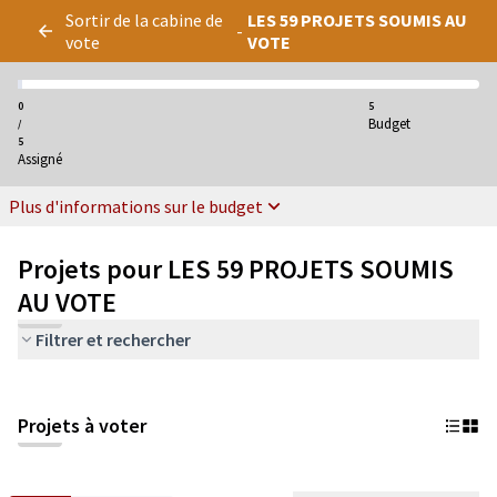
Panneau de gestion des cookies
Sortir de la cabine de
LES 59 PROJETS SOUMIS AU
-
vote
VOTE
0
5
Budget
/
5
Assigné
Plus d'informations sur le budget
Projets pour LES 59 PROJETS SOUMIS
AU VOTE
Filtrer et rechercher
Projets à voter