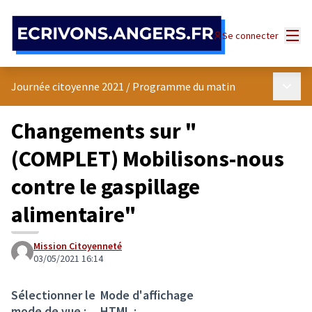
Panneau de gestion des cookies
Menu
Se connecter
Menu p
Journée citoyenne 2021
/
Programme du matin
Changements sur "
(COMPLET) Mobilisons-nous
contre le gaspillage
alimentaire"
Mission Citoyenneté
03/05/2021 16:14
Sélectionner le
Mode d'affichage
mode de vue :
HTML :