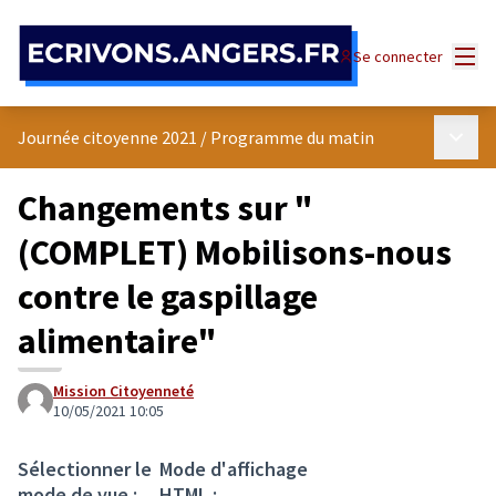
Panneau de gestion des cookies
Menu
Se connecter
Menu p
Journée citoyenne 2021
/
Programme du matin
Changements sur "
(COMPLET) Mobilisons-nous
contre le gaspillage
alimentaire"
Mission Citoyenneté
10/05/2021 10:05
Sélectionner le
Mode d'affichage
mode de vue :
HTML :