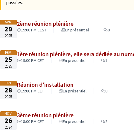
passées.
AVR.
2ème réunion plénière
29
19:00 PM CEST
En présentiel
0
2025
FÉV.
1ère réunion plénière, elle sera dédiée au nu
25
19:00 PM CET
En présentiel
1
2025
JAN.
Réunion d'installation
28
19:00 PM CET
En présentiel
0
2025
NOV.
3ème réunion plénière
26
18:00 PM CET
En présentiel
2
2024