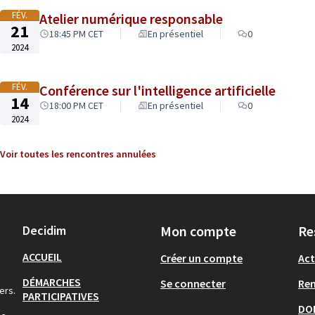
FÉV.
Atelier numérique responsable
21
18:45 PM CET
En présentiel
0
2024
FÉV.
Conférence sur l'intelligence artificielle
14
18:00 PM CET
En présentiel
0
2024
Voir toutes les rencontres annulées
Decidim
Mon compte
Re
ACCUEIL
Créer un compte
Act
DÉMARCHES
Se connecter
Re
ers.
PARTICIPATIVES
DO