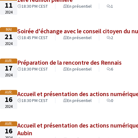
11
18:30 PM CEST
En présentiel
1
2024
MAI
Soirée d'échange avec le conseil citoyen du 
21
18:45 PM CEST
En présentiel
2
2024
AVR.
Préparation de la rencontre des Rennais
17
18:30 PM CEST
En présentiel
6
2024
AVR.
Accueil et présentation des actions numériqu
16
18:30 PM CEST
En présentiel
0
2024
AVR.
Accueil et présentation des actions numériques du Relais-Mairie des Hauts de Sa
16
Aubin
2024