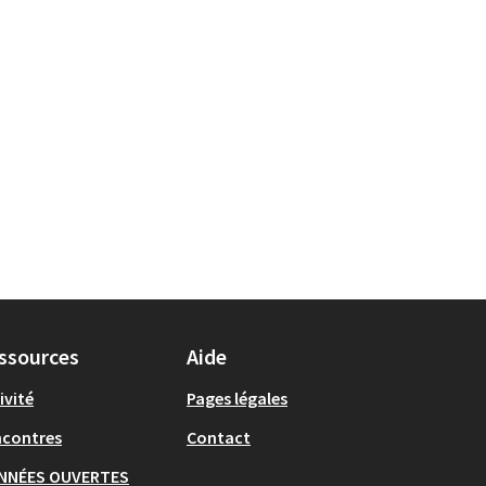
ssources
Aide
ivité
Pages légales
ncontres
Contact
NNÉES OUVERTES