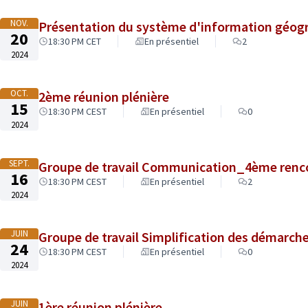
NOV.
Présentation du système d'information géog
20
18:30 PM CET
En présentiel
2
2024
OCT.
2ème réunion plénière
15
18:30 PM CEST
En présentiel
0
2024
SEPT.
Groupe de travail Communication_4ème renc
16
18:30 PM CEST
En présentiel
2
2024
JUIN
Groupe de travail Simplification des démarc
24
18:30 PM CEST
En présentiel
0
2024
JUIN
1ère réunion plénière