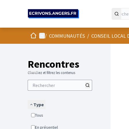
Panneau de gestion des cookies
Accueil
Menu principal
/
COMMUNAUTÉS
/
CONSEIL LOCAL
Rencontres
Cherchez et filtrez les contenus
Type
Tous
En présentiel