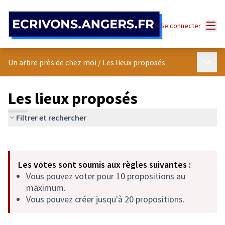
Panneau de gestion des cookies
Menu
Se connecter
Menu p
Un arbre près de chez moi
/
Les lieux proposés
Les lieux proposés
Filtrer et rechercher
Passer la carte
Leaflet
|
©
OpenStreetMap
contributors
L'élément suivant est une carte qui présente les éléments de cet
+
Les votes sont soumis aux règles suivantes :
−
Vous pouvez voter pour 10 propositions au
maximum.
Vous pouvez créer jusqu'à 20 propositions.