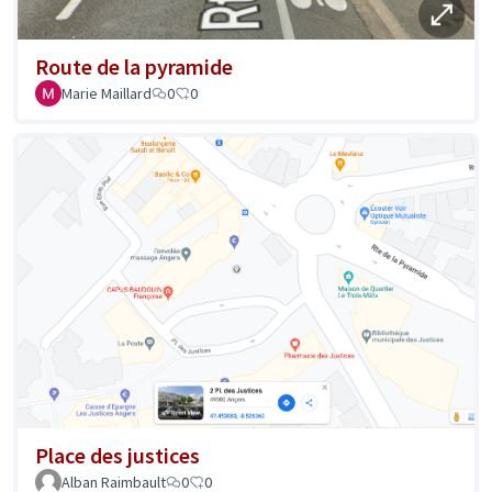
Route de la pyramide
Marie Maillard
0
0
Place des justices
Alban Raimbault
0
0