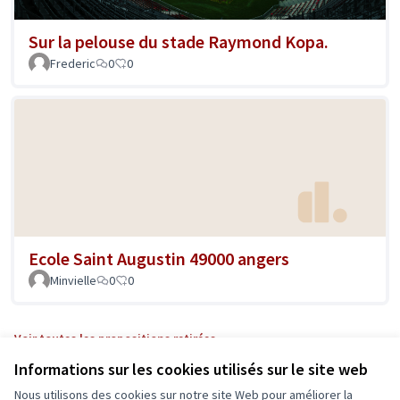
Sur la pelouse du stade Raymond Kopa.
Frederic
0
0
Ecole Saint Augustin 49000 angers
Minvielle
0
0
Voir toutes les propositions retirées
Informations sur les cookies utilisés sur le site web
Nous utilisons des cookies sur notre site Web pour améliorer la
Conditions d'utilisation