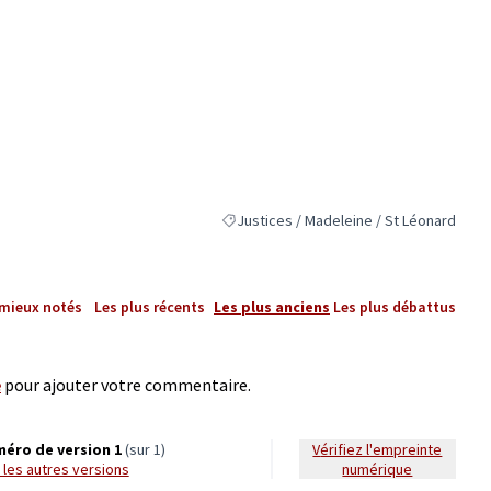
Justices / Madeleine / St Léonard
Filtrer les résultats pour le secteur : Jus
 mieux notés
Les plus récents
Les plus anciens
Les plus débattus
e
pour ajouter votre commentaire.
éro de version 1
(sur 1)
Vérifiez l'empreinte
ir les autres versions
numérique