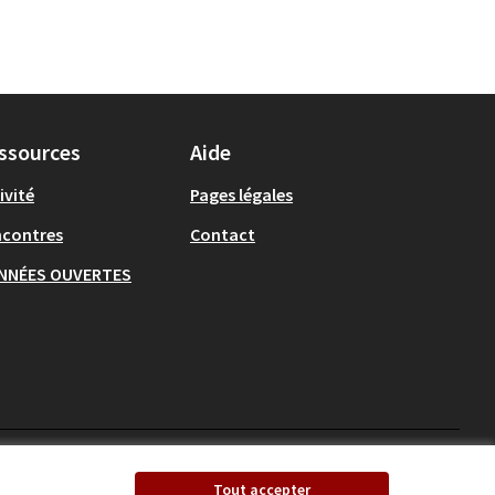
ssources
Aide
ivité
Pages légales
ncontres
Contact
NNÉES OUVERTES
Ecrivons Angers sur X
Ecrivons Angers sur
Tout accepter