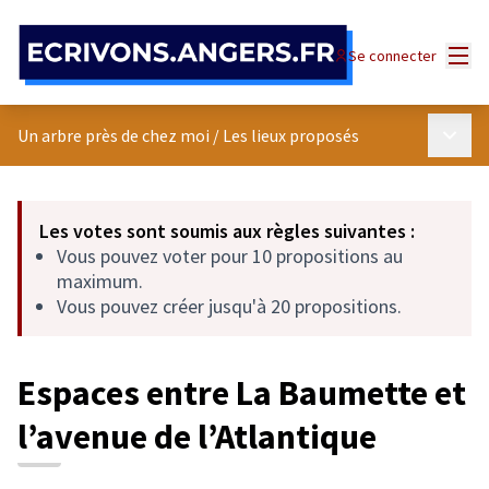
Panneau de gestion des cookies
Menu
Se connecter
Menu p
Un arbre près de chez moi
/
Les lieux proposés
Les votes sont soumis aux règles suivantes :
Vous pouvez voter pour 10 propositions au
maximum.
Vous pouvez créer jusqu'à 20 propositions.
Espaces entre La Baumette et
l’avenue de l’Atlantique