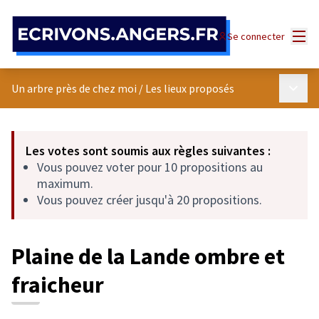
Panneau de gestion des cookies
Menu
Se connecter
Menu p
Un arbre près de chez moi
/
Les lieux proposés
Les votes sont soumis aux règles suivantes :
Vous pouvez voter pour 10 propositions au
maximum.
Vous pouvez créer jusqu'à 20 propositions.
Plaine de la Lande ombre et
fraicheur