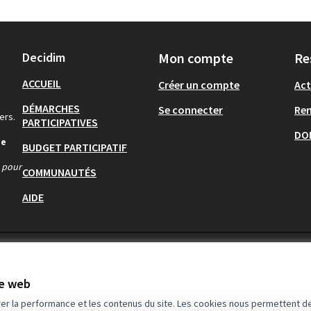
Decidim
Mon compte
Re
ACCUEIL
Créer un compte
Act
DÉMARCHES
Se connecter
Re
ers.
PARTICIPATIVES
DO
de
BUDGET PARTICIPATIF
s pour
COMMUNAUTÉS
AIDE
te web
rer la performance et les contenus du site. Les cookies nous permettent de