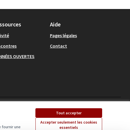
ssources
Aide
ivité
Pages légales
ncontres
Contact
NNÉES OUVERTES
Ecrivons Angers sur X
Ecrivons Angers sur
Tout accepter
(Lien externe)
(Lien externe)
Accepter seulement les cookies
 fournir une
essentiels