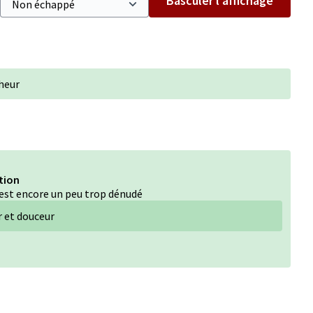
Basculer l’affichage
cheur
ation
e est encore un peu trop dénudé
r et douceur