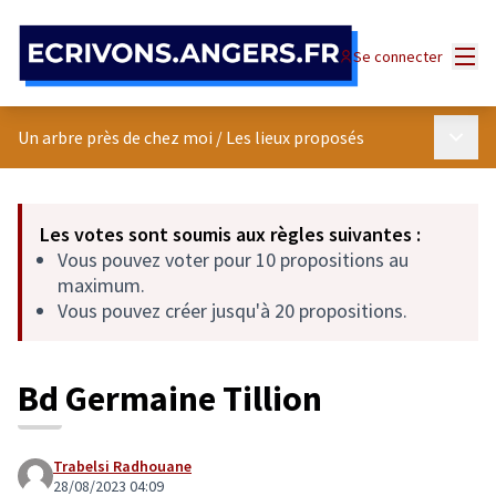
Panneau de gestion des cookies
Menu
Se connecter
Menu p
Un arbre près de chez moi
/
Les lieux proposés
Les votes sont soumis aux règles suivantes :
Vous pouvez voter pour 10 propositions au
maximum.
Vous pouvez créer jusqu'à 20 propositions.
Bd Germaine Tillion
Trabelsi Radhouane
28/08/2023 04:09