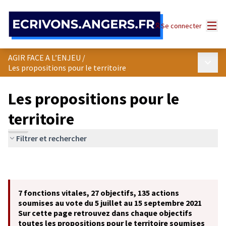
Panneau de gestion des cookies
Menu
Se connecter
AGIR FACE A L’ENJEU
/
Menu p
Les propositions pour le territoire
Les propositions pour le
territoire
Filtrer et rechercher
7 fonctions vitales, 27 objectifs, 135 actions
soumises au vote du 5 juillet au 15 septembre 2021
Sur cette page retrouvez dans chaque objectifs
toutes les propositions pour le territoire soumises