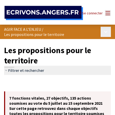
Panneau de gestion des cookies
Menu
Se connecter
AGIR FACE A L’ENJEU
/
Menu p
Les propositions pour le territoire
Les propositions pour le
territoire
Filtrer et rechercher
7 fonctions vitales, 27 objectifs, 135 actions
soumises au vote du 5 juillet au 15 septembre 2021
Sur cette page retrouvez dans chaque objectifs
toutes les propositions pour le territoire soumises