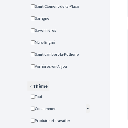
Saint-Clément-de-la-Place
Sarrigné
Savennières
Mûrs-Erigné
Saint-Lambert-la-Potherie
Verrières-en-Anjou
Thème
Tout
Consommer
Produire et travailler