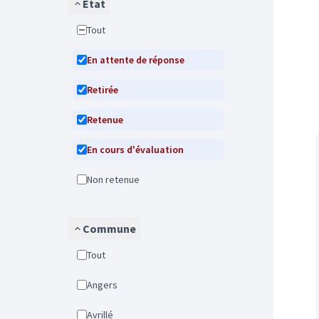
État
Tout
En attente de réponse
Retirée
Retenue
En cours d'évaluation
Non retenue
Commune
Tout
Angers
Avrillé