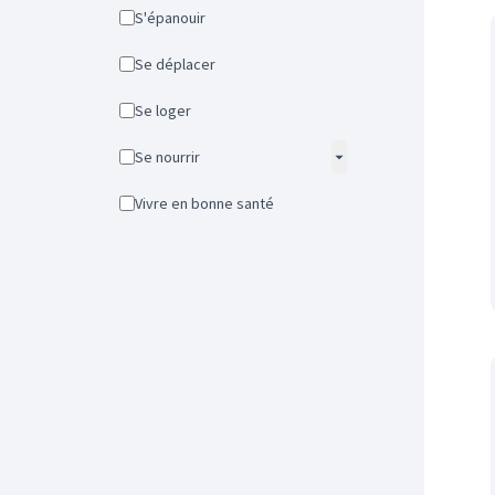
S'épanouir
Se déplacer
Se loger
Se nourrir
Vivre en bonne santé