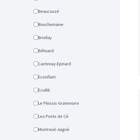
Beaucouzé
Bouchemaine
Briollay
Béhuard
Cantenay-Epinard
Ecouflant
Ecuillé
Le Plessis-Grammoire
Les Ponts de Cé
Montreuil-Juigné