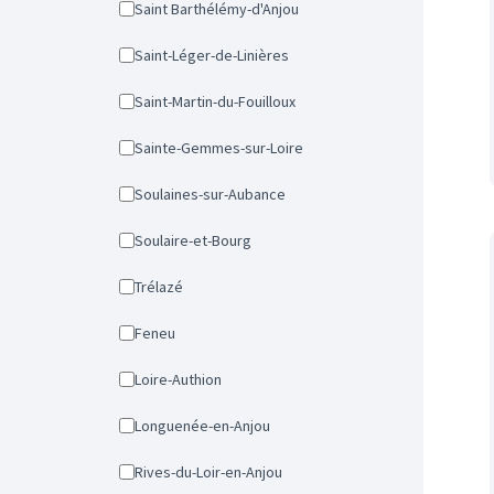
Saint Barthélémy-d'Anjou
Saint-Léger-de-Linières
Saint-Martin-du-Fouilloux
Sainte-Gemmes-sur-Loire
Soulaines-sur-Aubance
Soulaire-et-Bourg
Trélazé
Feneu
Loire-Authion
Longuenée-en-Anjou
Rives-du-Loir-en-Anjou