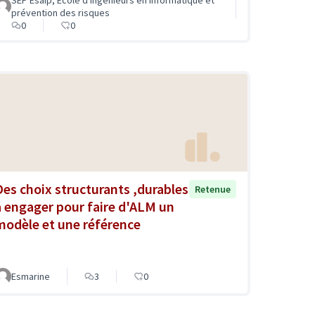
SEP Esaip, Ecole d'ingénieurs en informatique et
prévention des risques
0
0
Des choix structurants ,durables
Retenue
à engager pour faire d'ALM un
modèle et une référence
Esmarine
3
0