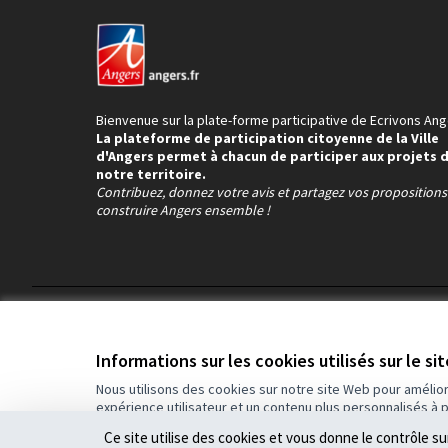
Bienvenue sur la plate-forme participative de Ecrivons Ang
La plateforme de participation citoyenne de la Ville
d'Angers permet à chacun de participer aux projets 
notre territoire.
Contribuez, donnez votre avis et partagez vos proposition
construire Angers ensemble !
Conditions d'utilisation
Paramètres des cookies
Informations sur les cookies utilisés sur le si
Nous utilisons des cookies sur notre site Web pour amélio
expérience utilisateur et un contenu plus personnalisés à 
(Lien externe)
Site réalisé grâce au
logiciel libre Decidim
.
Ce site utilise des cookies et vous donne le contrôle s
(Lien externe)