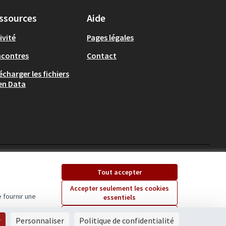
ssources
Aide
ivité
Pages légales
ncontres
Contact
écharger les fichiers
en Data
Ecrivons Angers sur X
Ecrivons Angers sur
Tout accepter
(Lien externe)
(Lien externe)
Accepter seulement les cookies
 fournir une
essentiels
Licence Creative Comm
(Lien externe)
Paramètres
r
Personnaliser
Politique de confidentialité