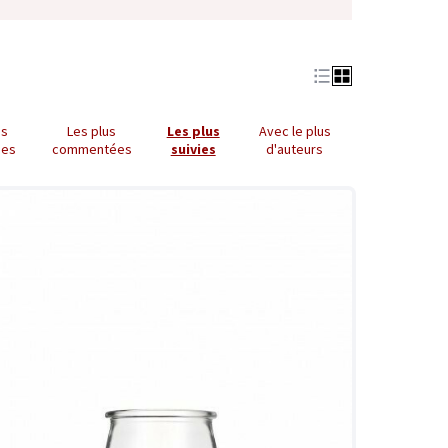
us
Les plus
Les plus
Avec le plus
ues
commentées
suivies
d'auteurs