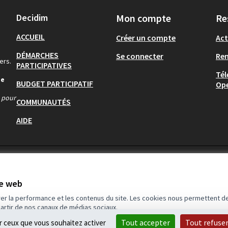
Decidim
Mon compte
Re
ACCUEIL
Créer un compte
Act
DÉMARCHES
Se connecter
Re
ers.
PARTICIPATIVES
Tél
de
BUDGET PARTICIPATIF
Op
s pour
COMMUNAUTÉS
AIDE
te web
rer la performance et les contenus du site. Les cookies nous permettent de
partir de nos canaux de médias sociaux.
Tout accepter
Tout refuse
ur ceux que vous souhaitez activer