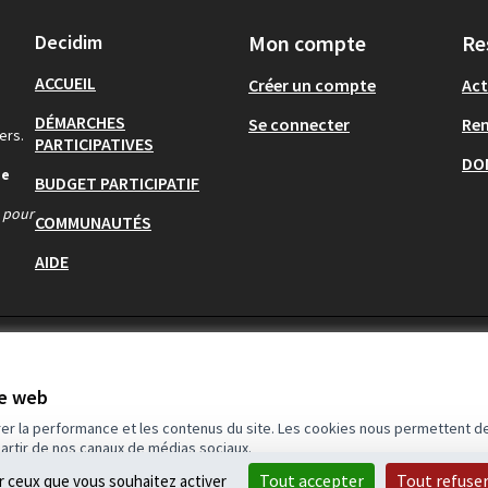
Decidim
Mon compte
Re
ACCUEIL
Créer un compte
Act
DÉMARCHES
Se connecter
Re
ers.
PARTICIPATIVES
DO
de
BUDGET PARTICIPATIF
s pour
COMMUNAUTÉS
AIDE
te web
rer la performance et les contenus du site. Les cookies nous permettent de
partir de nos canaux de médias sociaux.
Tout accepter
Tout refuse
ur ceux que vous souhaitez activer