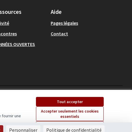
ssources
Aide
ivité
Pages légales
ncontres
Contact
NNÉES OUVERTES
Ecrivons Angers sur X
Ecrivons Angers sur
Tout accepter
(Lien externe)
(Lien externe)
Accepter seulement les cookies
 fournir une
essentiels
Licence Creative Comm
(Lien externe)
Paramètres
r
Personnaliser
Politique de confidentialité