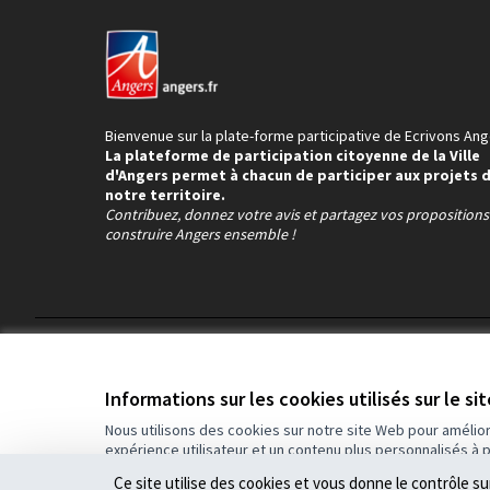
Bienvenue sur la plate-forme participative de Ecrivons Ang
La plateforme de participation citoyenne de la Ville
d'Angers permet à chacun de participer aux projets 
notre territoire.
Contribuez, donnez votre avis et partagez vos proposition
construire Angers ensemble !
Conditions d'utilisation
Paramètres des cookies
Informations sur les cookies utilisés sur le si
Nous utilisons des cookies sur notre site Web pour amélio
expérience utilisateur et un contenu plus personnalisés à 
(Lien externe)
Site réalisé grâce au
logiciel libre Decidim
.
Ce site utilise des cookies et vous donne le contrôle s