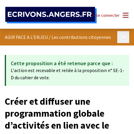
Panneau de gestion des cookies
Menu
Se connecter
Menu p
AGIR FACE A L’ENJEU
/
Les contributions citoyennes
Cette proposition a été retenue parce que :
L'action est recevable et reliée à la proposition n° SE-1-
D du cahier de vote.
Créer et diffuser une
programmation globale
d’activités en lien avec le