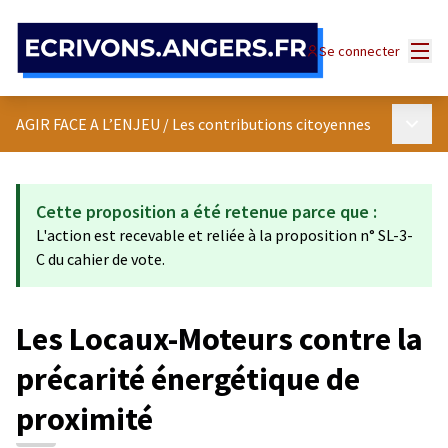
Panneau de gestion des cookies
Menu
Se connecter
Menu p
AGIR FACE A L’ENJEU
/
Les contributions citoyennes
Cette proposition a été retenue parce que :
L'action est recevable et reliée à la proposition n° SL-3-
C du cahier de vote.
Les Locaux-Moteurs contre la
précarité énergétique de
proximité