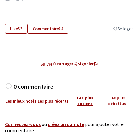
Like
Commentaire
Se loger
Filtrer les ré
Partager
Signaler
Suivre
0 commentaire
Les plus
Les plus
Les mieux notés
Les plus récents
anciens
débattus
Connectez-vous
ou
créez un compte
pour ajouter votre
commentaire.