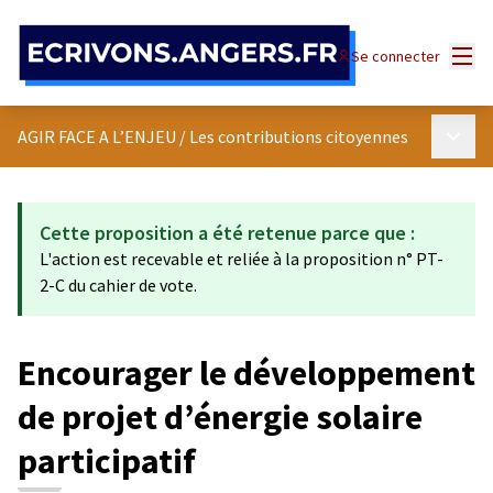
Panneau de gestion des cookies
Menu
Se connecter
Menu p
AGIR FACE A L’ENJEU
/
Les contributions citoyennes
Cette proposition a été retenue parce que :
L'action est recevable et reliée à la proposition n° PT-
2-C du cahier de vote.
Encourager le développement
de projet d’énergie solaire
participatif