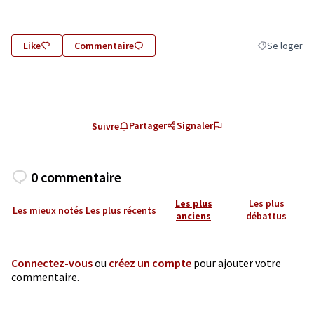
Like
Commentaire
Se loger
Filtrer les ré
Partager
Signaler
Suivre
0 commentaire
Les plus
Les plus
Les mieux notés
Les plus récents
anciens
débattus
Connectez-vous
ou
créez un compte
pour ajouter votre
commentaire.