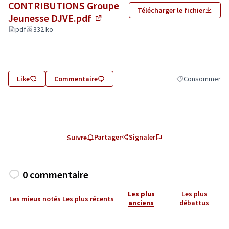
CONTRIBUTIONS Groupe
Télécharger le fichier
Jeunesse DJVE.pdf
(Lien externe)
pdf
332 ko
Like
Commentaire
Consommer
Filtrer les résul
Partager
Signaler
Suivre
0 commentaire
Les plus
Les plus
Les mieux notés
Les plus récents
anciens
débattus