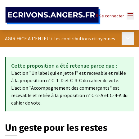
Panneau de gestion des cookies
Menu
Se connecter
Menu p
AGIR FACE A L’ENJEU
/
Les contributions citoyennes
Cette proposition a été retenue parce que :
L'action "Un label qui en jette !" est recevable et reliée
à la proposition n° C-1-D et C-3-C du cahier de vote.
L'action "Accompagnement des commerçants" est
recevable et reliée à la proposition n° C-2-A et C-4-A du
cahier de vote.
Un geste pour les restes