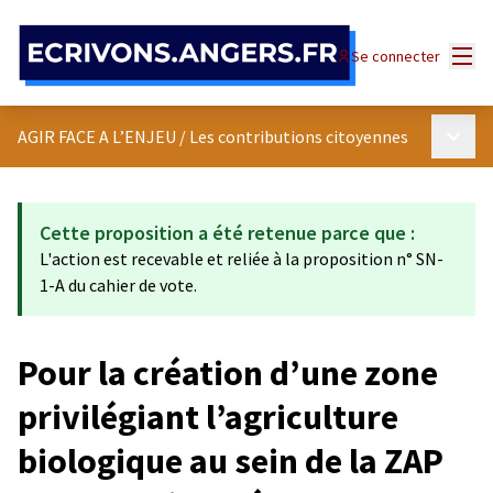
Panneau de gestion des cookies
Menu
Se connecter
Menu p
AGIR FACE A L’ENJEU
/
Les contributions citoyennes
Cette proposition a été retenue parce que :
L'action est recevable et reliée à la proposition n° SN-
1-A du cahier de vote.
Pour la création d’une zone
privilégiant l’agriculture
biologique au sein de la ZAP