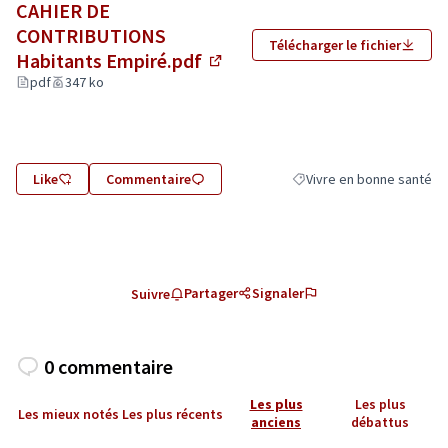
CAHIER DE
CONTRIBUTIONS
Télécharger le fichier
Habitants Empiré.pdf
(Lien externe)
pdf
347 ko
Like
Commentaire
Vivre en bonne santé
Filtrer les résultats de la
Partager
Signaler
Suivre
0 commentaire
Les plus
Les plus
Les mieux notés
Les plus récents
anciens
débattus