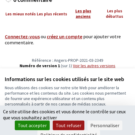
Les plus
Les plus
Les mieux notés
Les plus récents
anciens
débattus
Connectez-vous
ou
créez un compte
pour ajouter votre
commentaire.
Référence : Angers-PROP-2021-03-2349
Numéro de version 1
(sur 1)
voir les autres versions
Vérifiez l'empreinte numérique
Informations sur les cookies utilisés sur le site web
Nous utilisons des cookies sur notre site Web pour améliorer la
Conditions d'utilisation
performance et les contenus du site. Les cookies nous permettent
Paramètres des cookies
de fournir une expérience utilisateur et un contenu plus
Ecrivons Angers sur X
Ecrivons Angers sur Facebook
personnalisés à partir de nos canaux de médias sociaux.
(Lien externe)
(Lien externe)
Ce site utilise des cookies et vous donne le contrôle sur ceux
Tout accepter
que vous souhaitez activer
Accepter seulement les cookies essentiels
Tout accepter
Tout refuser
Personnaliser
Licence Cre
(Lien extern
Paramètres
(Lien externe)
Site réalisé grâce au
logiciel libre Decidim
.