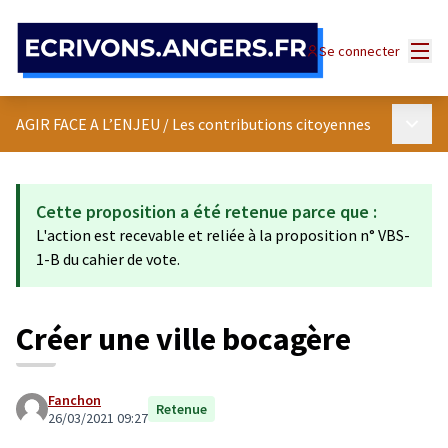
Panneau de gestion des cookies
Menu
Se connecter
Menu p
AGIR FACE A L’ENJEU
/
Les contributions citoyennes
Cette proposition a été retenue parce que :
L'action est recevable et reliée à la proposition n° VBS-
1-B du cahier de vote.
Créer une ville bocagère
Fanchon
Retenue
26/03/2021 09:27