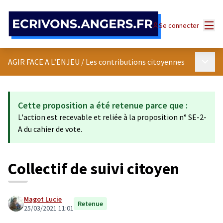
Panneau de gestion des cookies
Menu
Se connecter
Menu p
AGIR FACE A L’ENJEU
/
Les contributions citoyennes
Cette proposition a été retenue parce que :
L'action est recevable et reliée à la proposition n° SE-2-
A du cahier de vote.
Collectif de suivi citoyen
Magot Lucie
Retenue
25/03/2021 11:01