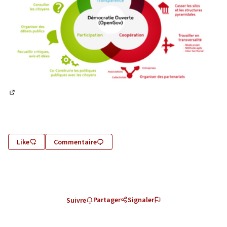
(Lien externe)
Like
Commentaire
Partager
Signaler
Suivre