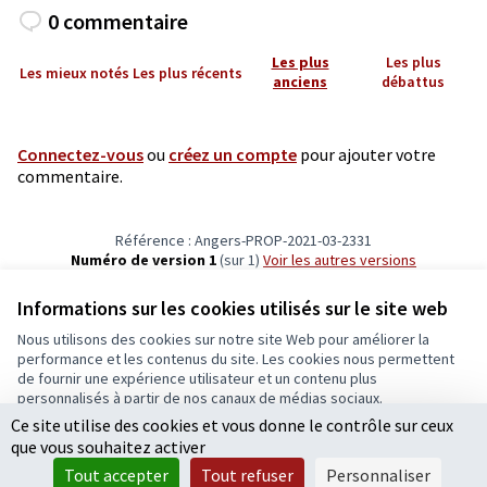
0 commentaire
Les plus
Les plus
Les mieux notés
Les plus récents
anciens
débattus
Connectez-vous
ou
créez un compte
pour ajouter votre
commentaire.
Référence : Angers-PROP-2021-03-2331
Numéro de version 1
(sur 1)
voir les autres versions
Vérifiez l'empreinte numérique
Informations sur les cookies utilisés sur le site web
Nous utilisons des cookies sur notre site Web pour améliorer la
Conditions d'utilisation
performance et les contenus du site. Les cookies nous permettent
Paramètres des cookies
de fournir une expérience utilisateur et un contenu plus
Ecrivons Angers sur X
Ecrivons Angers sur Facebook
personnalisés à partir de nos canaux de médias sociaux.
(Lien externe)
(Lien externe)
Ce site utilise des cookies et vous donne le contrôle sur ceux
Tout accepter
que vous souhaitez activer
Accepter seulement les cookies essentiels
Tout accepter
Tout refuser
Personnaliser
Licence Cre
(Lien extern