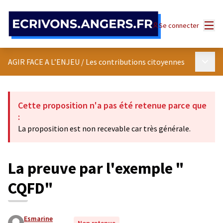
Panneau de gestion des cookies
Menu
Se connecter
Menu p
AGIR FACE A L’ENJEU
/
Les contributions citoyennes
Cette proposition n'a pas été retenue parce que
:
La proposition est non recevable car très générale.
La preuve par l'exemple "
CQFD"
Esmarine