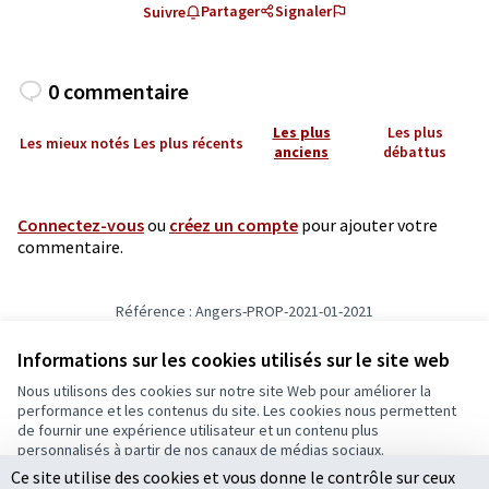
Partager
Signaler
Suivre
0 commentaire
Les plus
Les plus
Les mieux notés
Les plus récents
anciens
débattus
Connectez-vous
ou
créez un compte
pour ajouter votre
commentaire.
Référence : Angers-PROP-2021-01-2021
Vérifiez l'empreinte numérique
Informations sur les cookies utilisés sur le site web
Nous utilisons des cookies sur notre site Web pour améliorer la
Conditions d'utilisation
performance et les contenus du site. Les cookies nous permettent
Paramètres des cookies
de fournir une expérience utilisateur et un contenu plus
Ecrivons Angers sur X
Ecrivons Angers sur Facebook
personnalisés à partir de nos canaux de médias sociaux.
(Lien externe)
(Lien externe)
Ce site utilise des cookies et vous donne le contrôle sur ceux
Tout accepter