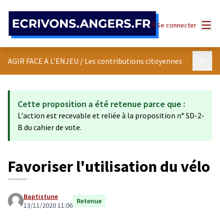
Panneau de gestion des cookies
Menu
Se connecter
Menu p
AGIR FACE A L’ENJEU
/
Les contributions citoyennes
Cette proposition a été retenue parce que :
L'action est recevable et reliée à la proposition n° SD-2-
B du cahier de vote.
Favoriser l'utilisation du vélo
Baptistune
Retenue
13/11/2020 11:06