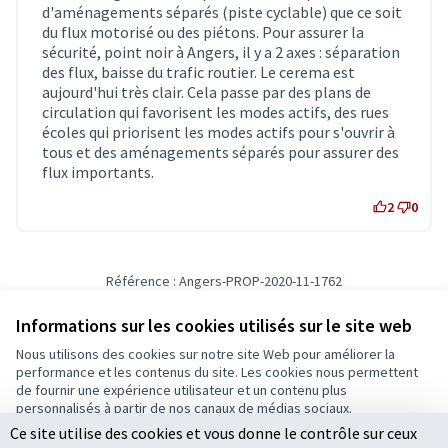
d'aménagements séparés (piste cyclable) que ce soit
du flux motorisé ou des piétons. Pour assurer la
sécurité, point noir à Angers, il y a 2 axes : séparation
des flux, baisse du trafic routier. Le cerema est
aujourd'hui très clair. Cela passe par des plans de
circulation qui favorisent les modes actifs, des rues
écoles qui priorisent les modes actifs pour s'ouvrir à
tous et des aménagements séparés pour assurer des
flux importants.
2
0
Référence : Angers-PROP-2020-11-1762
Vérifiez l'empreinte numérique
Informations sur les cookies utilisés sur le site web
Nous utilisons des cookies sur notre site Web pour améliorer la
Conditions d'utilisation
performance et les contenus du site. Les cookies nous permettent
Paramètres des cookies
de fournir une expérience utilisateur et un contenu plus
Ecrivons Angers sur X
Ecrivons Angers sur Facebook
personnalisés à partir de nos canaux de médias sociaux.
(Lien externe)
(Lien externe)
Ce site utilise des cookies et vous donne le contrôle sur ceux
Tout accepter