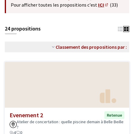
(S'ouvre dans un nouvel o
Pour afficher toutes les propositions c'est
ICI
(33)
(S'ouvre dans 
24 propositions
Classement des propositions par :
Evenement 2
Retenue
Atelier de concertation : quelle piscine demain à Belle Beille
?
4
0