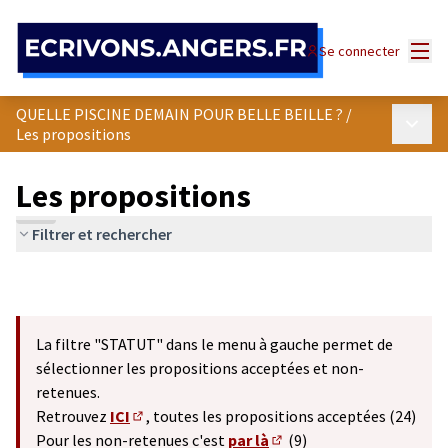
Panneau de gestion des cookies
Menu
Se connecter
QUELLE PISCINE DEMAIN POUR BELLE BEILLE ?
/
Menu p
Les propositions
Les propositions
Filtrer et rechercher
La filtre "STATUT" dans le menu à gauche permet de
sélectionner les propositions acceptées et non-
retenues.
Retrouvez
ICI
, toutes les propositions acceptées (24)
(S'ouvre dans un nouvel onglet)
Pour les non-retenues c'est
par là
(9)