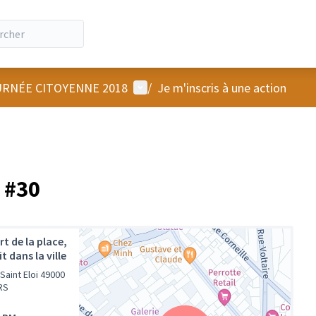
Menu utilisateur
RNÉE CITOYENNE 2018
/
Je m'inscris à une action
i #30
t de la place,
it dans la ville
Saint Eloi 49000
RS