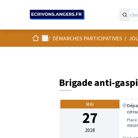
Panneau de gestion des cookies
Accueil
Menu principal
/
DÉMARCHES PARTICIPATIVES
/
JOU
Brigade anti-gasp
MAI
Dépar
27
circu
Place 
ANGE
2018