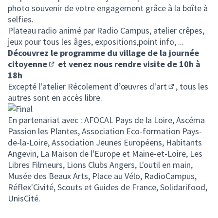
photo souvenir de votre engagement grâce à la boîte à
selfies.
Plateau radio animé par Radio Campus, atelier crêpes,
jeux pour tous les âges, expositions,point info, ...
Découvrez
le programme du village de la journée
citoyenne
et venez nous rendre visite de 10h à
(S'ouvre dans un nouvel onglet)
18h
Excepté l'atelier
Récolement d’œuvres d'art
, tous les
(S'ouvre dans
autres sont en accès libre.
En partenariat avec : AFOCAL Pays de la Loire, Ascéma
Passion les Plantes, Association Eco-formation Pays-
de-la-Loire, Association Jeunes Européens, Habitants
Angevin, La Maison de l'Europe et Maine-et-Loire, Les
Libres Filmeurs, Lions Clubs Angers, L'outil en main,
Musée des Beaux Arts, Place au Vélo, RadioCampus,
Réflex'Civité, Scouts et Guides de France, Solidarifood,
UnisCité.