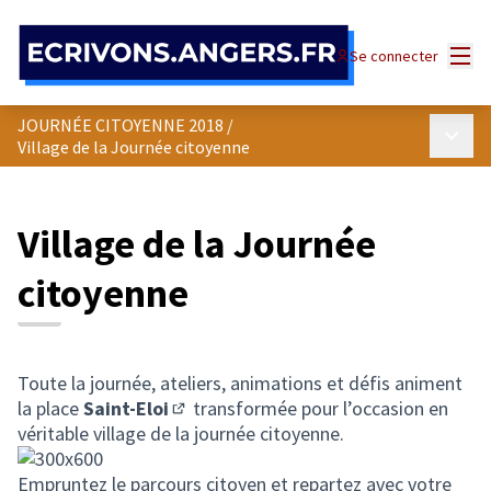
Panneau de gestion des cookies
Menu
Se connecter
JOURNÉE CITOYENNE 2018
/
Menu p
Village de la Journée citoyenne
Village de la Journée
citoyenne
Toute la journée, ateliers, animations et défis animent
la place
Saint-Eloi
transformée pour l’occasion en
(Lien externe)
véritable village de la journée citoyenne.
Empruntez le parcours citoyen et repartez avec votre