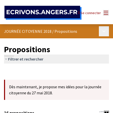
Panneau de gestion des cookies
Menu
Se connecter
Menu p
JOURNÉE CITOYENNE 2018
/
Propositions
Propositions
Filtrer et rechercher
Dès maintenant, je propose mes idées pour la journée
citoyenne du 27 mai 2018.
16 propositions