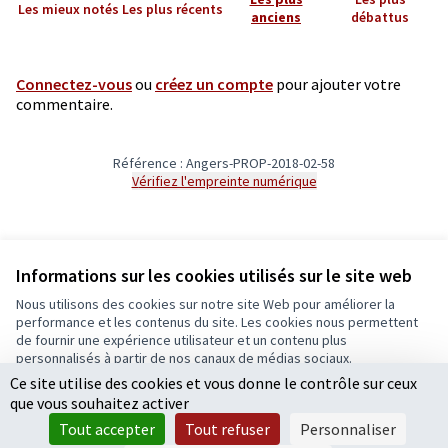
Les mieux notés
Les plus récents
anciens
débattus
Connectez-vous
ou
créez un compte
pour ajouter votre
commentaire.
Référence : Angers-PROP-2018-02-58
Vérifiez l'empreinte numérique
Informations sur les cookies utilisés sur le site web
Nous utilisons des cookies sur notre site Web pour améliorer la
Conditions d'utilisation
performance et les contenus du site. Les cookies nous permettent
Paramètres des cookies
de fournir une expérience utilisateur et un contenu plus
Ecrivons Angers sur X
Ecrivons Angers sur Facebook
personnalisés à partir de nos canaux de médias sociaux.
(Lien externe)
(Lien externe)
Ce site utilise des cookies et vous donne le contrôle sur ceux
Tout accepter
que vous souhaitez activer
Accepter seulement les cookies essentiels
Tout accepter
Tout refuser
Personnaliser
Licence Cre
(Lien extern
Paramètres