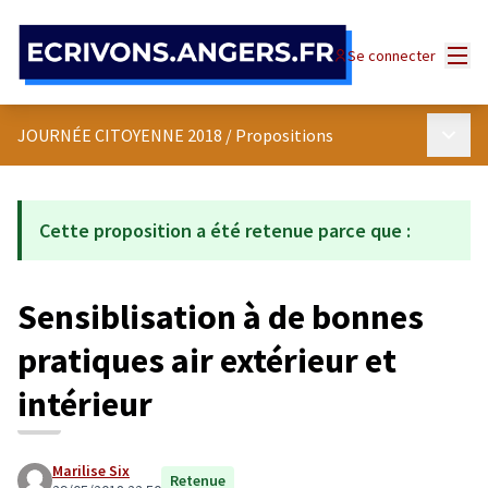
Panneau de gestion des cookies
Menu
Se connecter
Menu p
JOURNÉE CITOYENNE 2018
/
Propositions
Cette proposition a été retenue parce que :
Sensiblisation à de bonnes
pratiques air extérieur et
intérieur
Marilise Six
Retenue