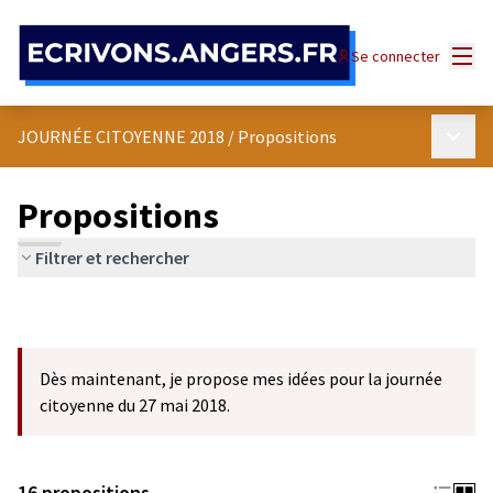
Panneau de gestion des cookies
Menu
Se connecter
Menu p
JOURNÉE CITOYENNE 2018
/
Propositions
Propositions
Filtrer et rechercher
Dès maintenant, je propose mes idées pour la journée
citoyenne du 27 mai 2018.
16 propositions