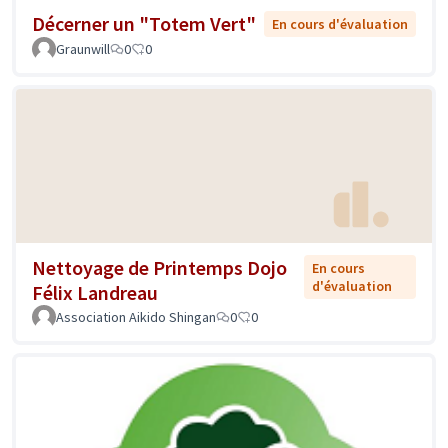
Décerner un "Totem Vert"
En cours d'évaluation
Graunwill
0
0
Nettoyage de Printemps Dojo
En cours
d'évaluation
Félix Landreau
Association Aikido Shingan
0
0