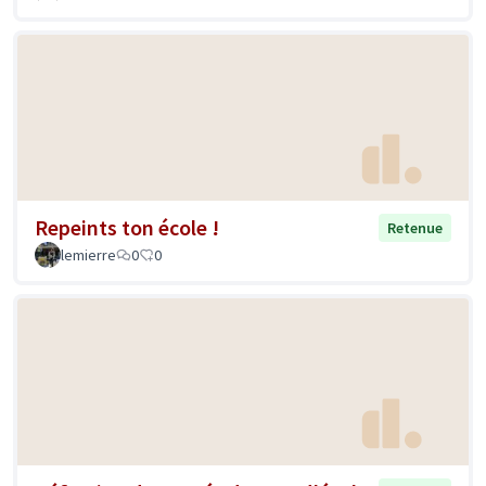
Repeints ton école !
Retenue
lemierre
0
0