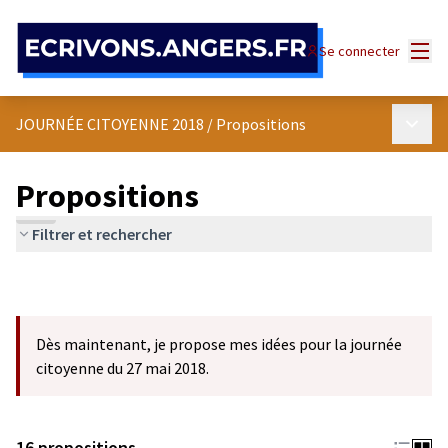
Panneau de gestion des cookies
Menu
Se connecter
Menu p
JOURNÉE CITOYENNE 2018
/
Propositions
Propositions
Filtrer et rechercher
Dès maintenant, je propose mes idées pour la journée
citoyenne du 27 mai 2018.
16 propositions