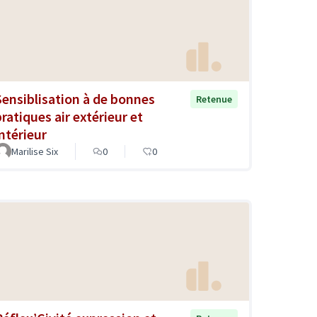
Sensiblisation à de bonnes
Retenue
pratiques air extérieur et
intérieur
Marilise Six
0
0