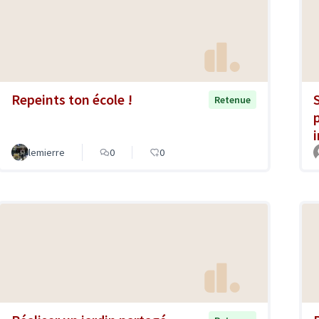
Repeints ton école !
Retenue
lemierre
0
0