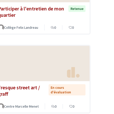
Participer à l'entretien de mon
Retenue
quartier
Collège Felix Landreau
0
0
Fresque street art /
En cours
d'évaluation
graff
Centre Marcelle Menet
0
0