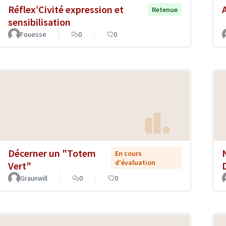
Réflex’Civité expression et
Retenue
sensibilisation
Fouesse
0
0
Décerner un "Totem
En cours
d'évaluation
Vert"
Graunwill
0
0