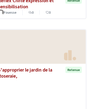
Réflex’Civité expression et
Retenue
sensibilisation
Fouesse
0
0
'approprier le jardin de la
Retenue
Roseraie,