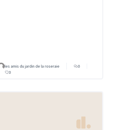
les amis du jardin de la roseraie
0
0