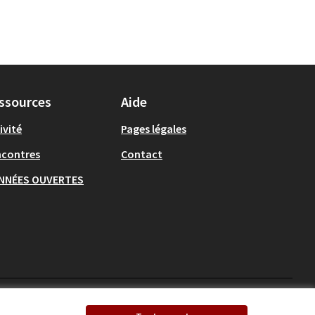
ssources
Aide
ivité
Pages légales
ncontres
Contact
NNÉES OUVERTES
Ecrivons Angers sur X
Ecrivons Angers sur