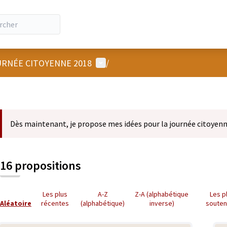
Menu utilisateur
RNÉE CITOYENNE 2018
/
Dès maintenant, je propose mes idées pour la journée citoyenn
16 propositions
Les plus
A-Z
Z-A (alphabétique
Les p
Aléatoire
récentes
(alphabétique)
inverse)
soute