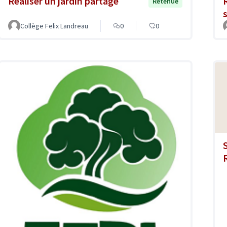
Réaliser un jardin partagé
Retenue
Collège Felix Landreau
0
0
S