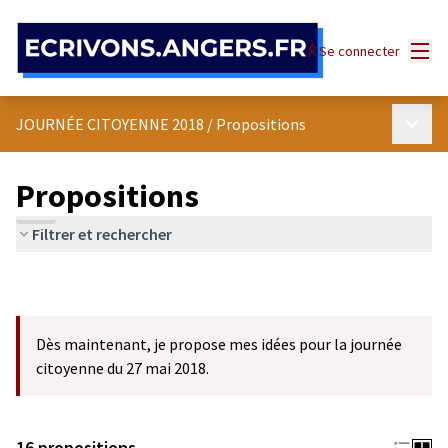
Panneau de gestion des cookies
Menu
Se connecter
Menu p
JOURNÉE CITOYENNE 2018
/
Propositions
Propositions
Filtrer et rechercher
Dès maintenant, je propose mes idées pour la journée
citoyenne du 27 mai 2018.
16 propositions