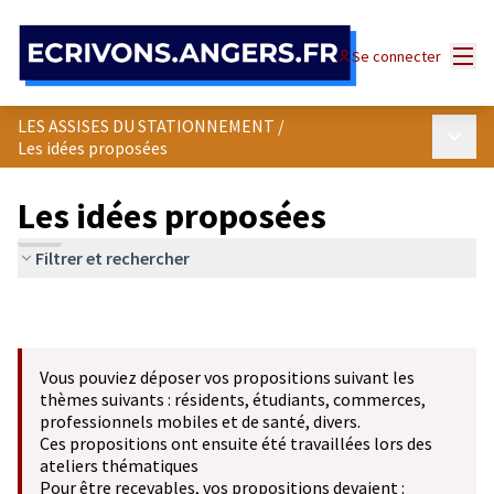
Panneau de gestion des cookies
Menu
Se connecter
LES ASSISES DU STATIONNEMENT
/
Menu p
Les idées proposées
Les idées proposées
Filtrer et rechercher
Vous pouviez déposer vos propositions suivant les
thèmes suivants : résidents, étudiants, commerces,
professionnels mobiles et de santé, divers.
Ces propositions ont ensuite été travaillées lors des
ateliers thématiques
Pour être recevables, vos propositions devaient :