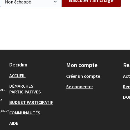
Basculer l’affichage
Decidim
Mon compte
Re
ACCUEIL
Créer un compte
Act
DÉMARCHES
Se connecter
Re
ers.
PARTICIPATIVES
DO
de
BUDGET PARTICIPATIF
s pour
COMMUNAUTÉS
AIDE