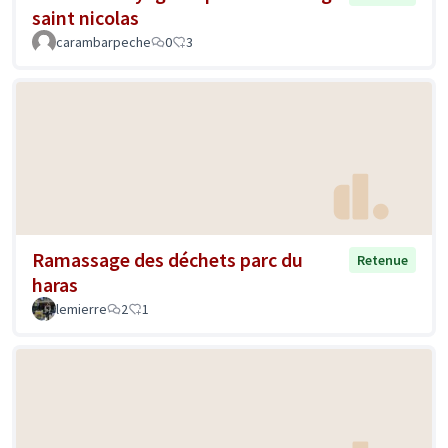
saint nicolas
carambarpeche
0
3
Ramassage des déchets parc du
Retenue
haras
lemierre
2
1