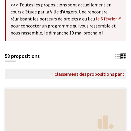
(S'ouvre dans un nouvel onglet)
>>> Toutes les propositions sont actuellement en
cours d’étude par la Ville d’Angers. Une rencontre
réunissant les porteurs de projets a eu lieu
le 6 février
(S'ouv
pour concocter un programme qui vous ressemble et
nous rassemble, le dimanche 19 mai prochain !
58 propositions
Classement des propositions par :