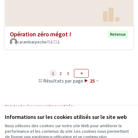
Opération zéro mégot !
Retenue
carambarpeche
1
2
1
2
3
Résultats par page :
25
Voir toutes les propositions retirées
Informations sur les cookies utilisés sur le site web
Nous utilisons des cookies sur notre site Web pour améliorer la
Conditions d'utilisation
performance et les contenus du site. Les cookies nous permettent
Paramètres des cookies
de fournir une expérience utilisateur et un contenu plus
Ecrivons Angers sur X
Ecrivons Angers sur Facebook