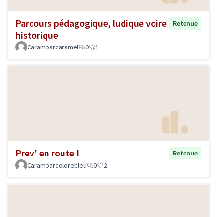
Parcours pédagogique, ludique voire
Retenue
historique
Carambarcaramel
0
1
Prev' en route !
Retenue
Carambarcolorebleu
0
2