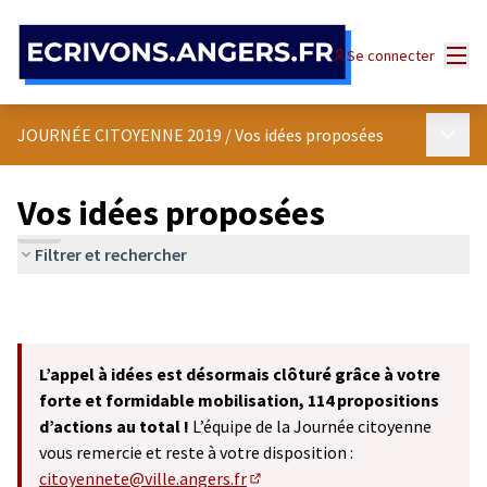
Panneau de gestion des cookies
Menu
Se connecter
Menu p
JOURNÉE CITOYENNE 2019
/
Vos idées proposées
Vos idées proposées
Filtrer et rechercher
L’appel à idées est désormais clôturé grâce à votre
forte et formidable mobilisation, 114 propositions
d’actions au total !
L’équipe de la Journée citoyenne
vous remercie et reste à votre disposition :
citoyennete@ville.angers.fr