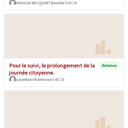
AKKAOUI BECQUART Benoîte
0
0
Pour le suivi, le prolongement de la
Retenue
journée citoyenne.
carambarsframboise
0
0