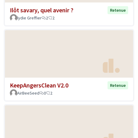
Ilôt savary, quel avenir ?
Retenue
lydie Greffier
2
2
KeepAngersClean V2.0
Retenue
AirBeeSeed
0
2