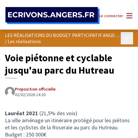
Panneau de gestion des cookies
Menu
Se connecter
LES RÉALISATIONS DU BUDGET PARTICIPATIF ANGEVIN
Menu p
/
Les réalisations
Voie piétonne et cyclable
jusqu'au parc du Hutreau
Proposition officielle
02/02/2026 14:20
Lauréat 2021
(21,5% des voix)
La ville aménage un itinéraire protégé pour les piétons
et les cyclistes de la Roseraie au parc du Hutreau.
Budget : 250 000€