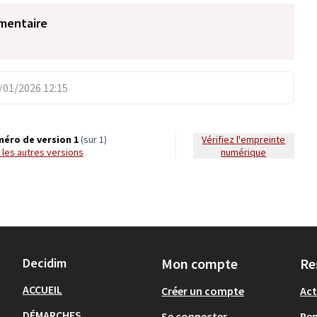
mentaire
01/2026 12:15
éro de version 1
(sur 1)
Vérifiez l'empreinte
ir les autres versions
numérique
Decidim
Mon compte
Re
ACCUEIL
Créer un compte
Act
DÉMARCHES
Se connecter
Re