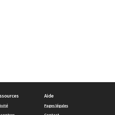
ssources
Aide
ivité
Pages légales
ncontres
Contact