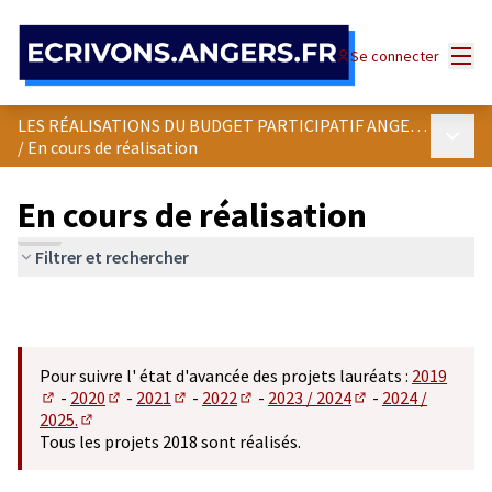
Panneau de gestion des cookies
Menu
Se connecter
LES RÉALISATIONS DU BUDGET PARTICIPATIF ANGEVIN
Menu p
/
En cours de réalisation
En cours de réalisation
Filtrer et rechercher
Pour suivre l' état d'avancée des projets lauréats :
2019
-
2020
-
2021
-
2022
-
2023 / 2024
-
2024 /
(S'ouvre dans un nouvel onglet)
(S'ouvre dans un nouvel onglet)
(S'ouvre dans un nouvel onglet)
(S'ouvre dans un nouvel onglet)
(S'ouvre dans un n
2025.
(S'ouvre dans un nouvel onglet)
Tous les projets 2018 sont réalisés.