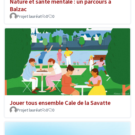
Nature et santé mentale : un parcours à
Balzac
Projet lauréat
0
0
Jouer tous ensemble Cale de la Savatte
Projet lauréat
0
0