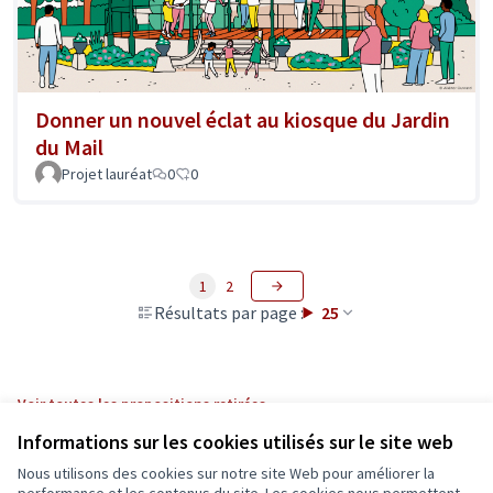
Donner un nouvel éclat au kiosque du Jardin
du Mail
Projet lauréat
0
0
1
2
Résultats par page :
25
Voir toutes les propositions retirées
Informations sur les cookies utilisés sur le site web
Nous utilisons des cookies sur notre site Web pour améliorer la
Conditions d'utilisation