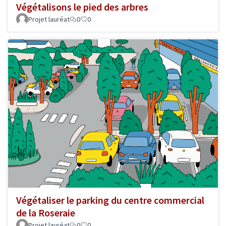
Végétalisons le pied des arbres
Projet lauréat
0
0
Végétaliser le parking du centre commercial
de la Roseraie
Projet lauréat
0
0