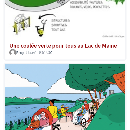
Une coulée verte pour tous au Lac de Maine
Projet lauréat
1
0