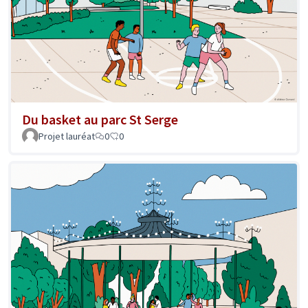
Du basket au parc St Serge
Projet lauréat
0
0