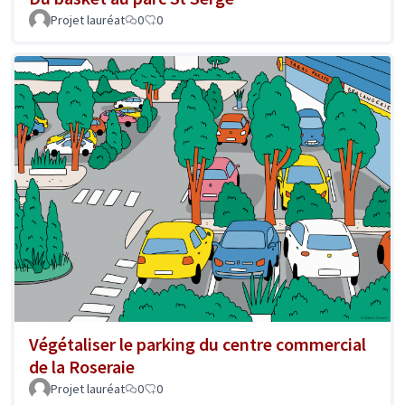
Projet lauréat
0
0
Végétaliser le parking du centre commercial
de la Roseraie
Projet lauréat
0
0