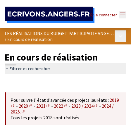
Panneau de gestion des cookies
Menu
Se connecter
LES RÉALISATIONS DU BUDGET PARTICIPATIF ANGEVIN
Menu p
/
En cours de réalisation
En cours de réalisation
Filtrer et rechercher
Pour suivre l' état d'avancée des projets lauréats :
2019
-
2020
-
2021
-
2022
-
2023 / 2024
-
2024 /
(S'ouvre dans un nouvel onglet)
(S'ouvre dans un nouvel onglet)
(S'ouvre dans un nouvel onglet)
(S'ouvre dans un nouvel onglet)
(S'ouvre dans un n
2025.
(S'ouvre dans un nouvel onglet)
Tous les projets 2018 sont réalisés.