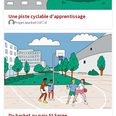
Une piste cyclable d'apprentissage
Projet lauréat
0
0
Du basket au parc St Serge