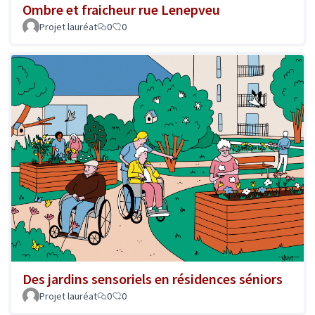
Ombre et fraicheur rue Lenepveu
Projet lauréat
0
0
Des jardins sensoriels en résidences séniors
Projet lauréat
0
0