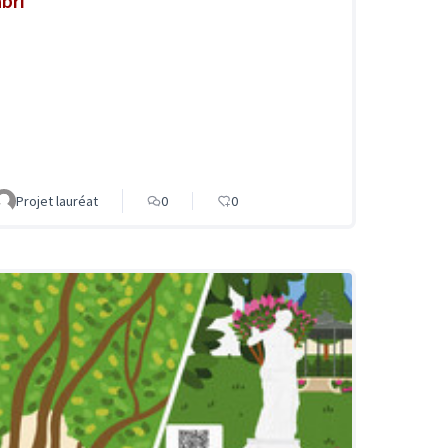
abri
Projet lauréat
0
0