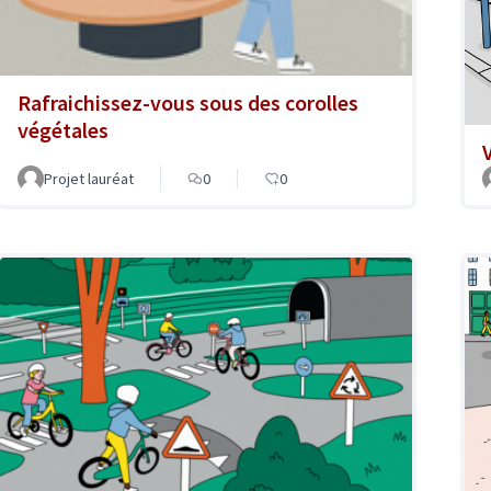
Rafraichissez-vous sous des corolles
végétales
Projet lauréat
0
0