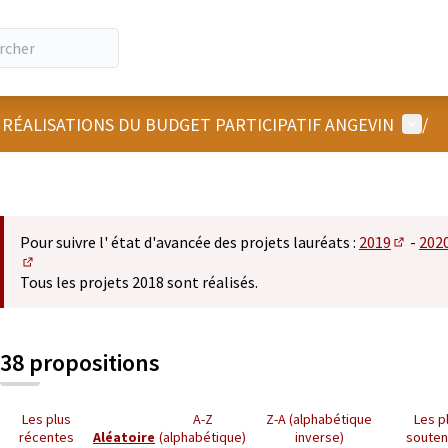
Menu u
 RÉALISATIONS DU BUDGET PARTICIPATIF ANGEVIN
/
Pour suivre l' état d'avancée des projets lauréats :
2019
-
202
(S'ouvre
(S'ouvre dans un nouvel onglet)
Tous les projets 2018 sont réalisés.
38 propositions
Les plus
A-Z
Z-A (alphabétique
Les p
récentes
Aléatoire
(alphabétique)
inverse)
soute