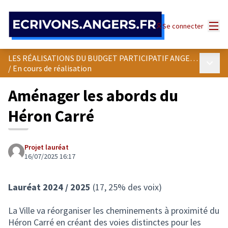
Panneau de gestion des cookies
Menu
Se connecter
LES RÉALISATIONS DU BUDGET PARTICIPATIF ANGEVIN
Menu p
/
En cours de réalisation
Aménager les abords du
Héron Carré
Projet lauréat
16/07/2025 16:17
Lauréat 2024 / 2025
(17, 25% des voix)
La Ville va réorganiser les cheminements à proximité du
Héron Carré en créant des voies distinctes pour les