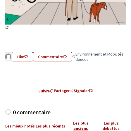
(Lien externe)
Environnement et Mobilités
Like
Commentaire
Filtrer les résultats de la catégo
douces
Partager
Signaler
Suivre
0 commentaire
Les plus
Les plus
Les mieux notés
Les plus récents
anciens
débattus