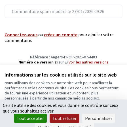
Commentaire spam modéré le 27/01/2026 09:26
Connectez-vous
ou
créez un compte
pour ajouter votre
commentaire.
Référence : Angers-PROP-2025-07-4483
Numéro de version 2
(sur 2)
voir les autres versions
Vérifiez l'empreinte numérique
Informations sur les cookies utilisés sur le site web
Nous utilisons des cookies sur notre site Web pour améliorer la
Conditions d'utilisation
performance et les contenus du site. Les cookies nous permettent
Paramètres des cookies
de fournir une expérience utilisateur et un contenu plus
Ecrivons Angers sur X
Ecrivons Angers sur Facebook
personnalisés à partir de nos canaux de médias sociaux.
(Lien externe)
(Lien externe)
Ce site utilise des cookies et vous donne le contrôle sur ceux
Tout accepter
que vous souhaitez activer
Accepter seulement les cookies essentiels
Tout accepter
Tout refuser
Personnaliser
Licence Cre
(Lien extern
Paramètres
(Lien externe)
Site réalisé grâce au
logiciel libre Decidim
.