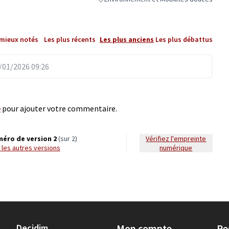
Filtrer les résultats de la catégorie : Envi
 mieux notés
Les plus récents
Les plus anciens
Les plus débattus
01/2026 09:26
e
pour ajouter votre commentaire.
éro de version 2
(sur 2)
Vérifiez l'empreinte
ir les autres versions
numérique
Decidim
Mon compte
Re