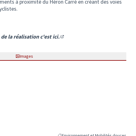
nements à proximité du Héron Carré en créant des voies
yclistes.
e la réalisation c'est ici.
(S'ouvre dans un nouvel onglet)
Images
Environnement et Mobilités douces