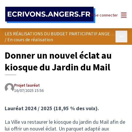
Panneau de gestion des cookies
Menu
Se connecter
LES RÉALISATIONS DU BUDGET PARTICIPATIF ANGEVIN
Menu p
/
En cours de réalisation
Donner un nouvel éclat au
kiosque du Jardin du Mail
Projet lauréat
16/07/2025 15:56
Lauréat 2024 / 2025 (18,95 % des voix).
La Ville va restaurer le kiosque du jardin du Mail afin de
lui offrir un nouvel éclat. Un parquet adapté aux