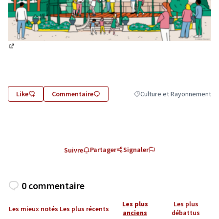
(Lien externe)
Like
Commentaire
Culture et Rayonnement
Filtrer les résultats de la ca
Partager
Signaler
Suivre
0 commentaire
Les plus
Les plus
Les mieux notés
Les plus récents
anciens
débattus